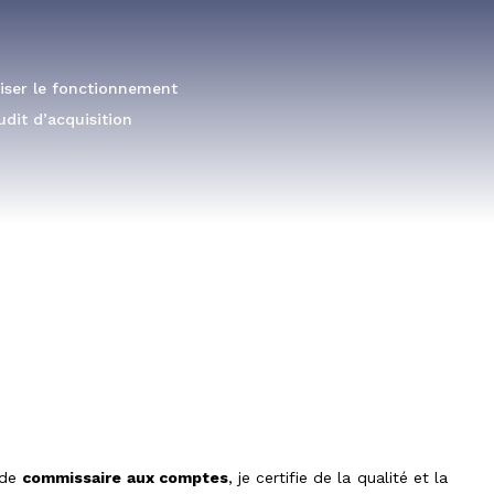
riser le fonctionnement
udit d’acquisition
 de
commissaire aux comptes
, je certifie de la qualité et la