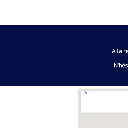
A la 
N’hés